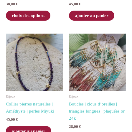
38,00
€
45,00
€
page
du
choix des options
ajouter au panier
produit
Ce
produit
a
plusieurs
variations
Les
options
peuvent
être
Bijoux
Bijoux
choisies
Collier pierres naturelles |
Boucles | clous d’oreilles |
sur
Améthyste | perles Miyuki
triangles longues | plaquées or
la
24k
45,00
€
page
28,00
€
du
ajouter au panier