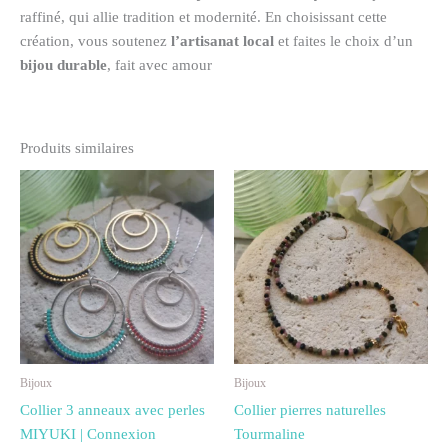
raffiné, qui allie tradition et modernité. En choisissant cette
création, vous soutenez
l’artisanat local
et faites le choix d’un
bijou durable
, fait avec amour
Produits similaires
Ce
produit
a
plusieurs
variations.
Les
options
peuvent
être
Bijoux
Bijoux
choisies
Collier 3 anneaux avec perles
Collier pierres naturelles
sur
MIYUKI | Connexion
Tourmaline
la