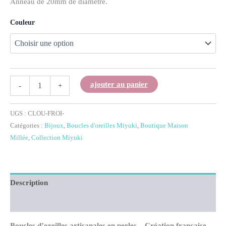
Anneau de 20mm de diamètre.
Couleur
ajouter au panier
-
+
UGS :
CLOU-FROI-
Catégories :
Bijoux
,
Boucles d'oreilles Miyuki
,
Boutique Maison
Millée
,
Collection Miyuki
Description
Informations complémentaires
Boucles d’oreilles artisanales en perles – Création française